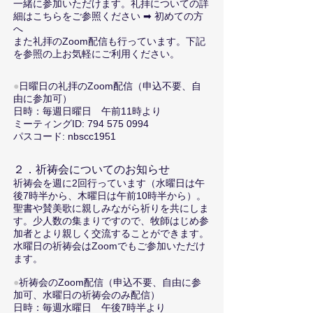
一緒に参加いただけます。礼拝についての詳
細はこちらをご参照ください ➡
初めての方
へ
また礼拝のZoom配信も行っています。下記
を参照の上お気軽にご利用ください。
●
日曜日の礼拝の
Zoom配信
（申込不要、自
由に参加可）
日時：毎週日曜日
午前11時より
ミーティングID:
794 575 0994
パスコード: nbscc1951
２．祈祷会についてのお知らせ
祈祷会を週に2回行っています（水曜日は午
後7時半から、木曜日は午前10時半から）。
聖書や賛美歌に親しみながら祈りを共にしま
す。少人数の集まりですので、牧師はじめ参
加者とより親しく交流することができます。
水曜日の祈祷会はZoomでもご参加いただけ
ます。
●
祈祷会の
Zoom配信
（申込不要、自由に参
加可、水曜日の祈祷会のみ配信
）
日時：毎週水曜日
午後7時半より