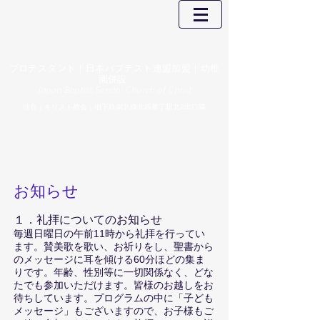
日本バプテスト仙台基督教会
プロテスタント｜​日本バプテスト連盟加盟｜幼稚
園併設
Japan Baptist Sendai Church of Christ
仙台｜キリスト教会｜地下鉄南北線北四番丁駅北2出口隣
お知らせ
１．礼拝についてのお知らせ
毎週
日曜日の午
前11時から礼拝を行ってい
ます。賛美歌を歌い、お祈りをし、聖書から
のメッセージに耳を傾ける60分ほどの集ま
りです。年齢、性別
等に一切関係なく、どな
たでも参加いただけます。皆様のお越しをお
待ちしています。プログラムの中に「子ども
メッセージ」もございますので、お子様もご